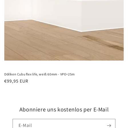
Döllken Cubu flex life, weiß 60mm - VPE=25m
Normaler
€99,95 EUR
Preis
Abonniere uns kostenlos per E-Mail
E-Mail