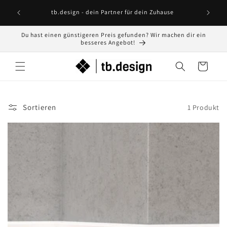
Direkt
Lust
zum
tb.design - dein Partner für dein Zuhause
Inhalt
Du hast einen günstigeren Preis gefunden? Wir machen dir ein
besseres Angebot!
Warenkorb
Sortieren
1 Produkt