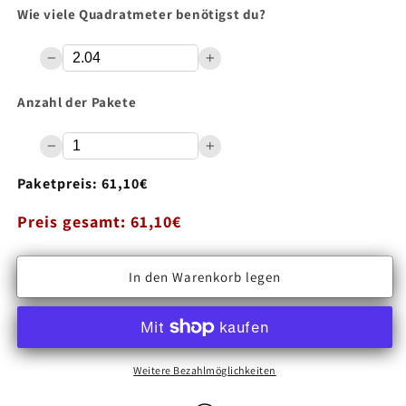
Wie viele Quadratmeter benötigst du?
Anzahl der Pakete
Paketpreis: 61,10€
Preis gesamt: 61,10€
Anzahl
In den Warenkorb legen
Verringere
Erhöhe
die
die
Menge
Menge
für
für
Weitere Bezahlmöglichkeiten
Gerflor
Gerflor
Klick
Klick