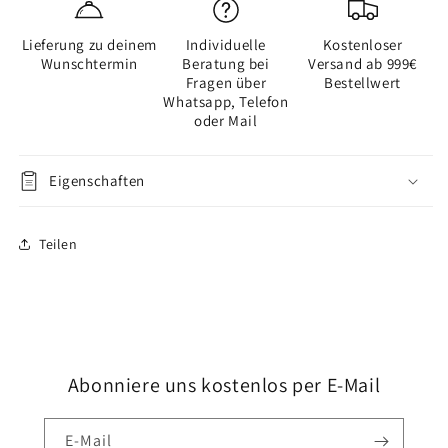
Vinyl
Vinyl
Virtuo
Virtuo
Lieferung zu deinem
Individuelle
Kostenloser
30
30
Wunschtermin
Beratung bei
Versand ab 999€
Rigid
Rigid
Fragen über
Bestellwert
Acoustic
Acoustic
Whatsapp, Telefon
-
-
oder Mail
1452
1452
Tavla
Tavla
Green
Green
Eigenschaften
Teilen
Abonniere uns kostenlos per E-Mail
E-Mail