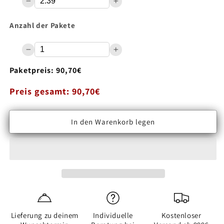
Anzahl der Pakete
Paketpreis: 90,70€
Preis gesamt: 90,70€
Anzahl
In den Warenkorb legen
Verringere
Erhöhe
die
die
Menge
Menge
für
für
Klick
Klick
Vinyl
Vinyl
Gerflor
Gerflor
Virtuo
Virtuo
Lieferung zu deinem
Individuelle
Kostenloser
55
55