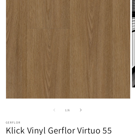
M
2
in
Medien
M
1
ö
in
von
1
/
6
Modal
öffnen
GERFLOR
Klick Vinyl Gerflor Virtuo 55