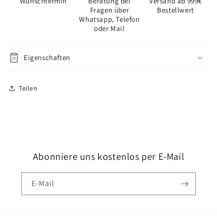
Wunschtermin
Beratung bei
Versand ab 999€
Rigid
Rigid
Fragen über
Bestellwert
Acoustic
Acoustic
Whatsapp, Telefon
-
-
oder Mail
1461
1461
Blomma
Blomma
Brown
Brown
Eigenschaften
Teilen
Abonniere uns kostenlos per E-Mail
E-Mail