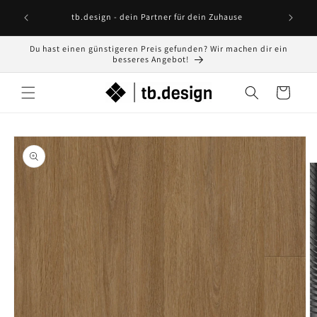
Direkt
zum
tb.design - dein Partner für dein Zuhause
Inhalt
Du hast einen günstigeren Preis gefunden? Wir machen dir ein
besseres Angebot!
Warenkorb
oduktinformationen
ringen