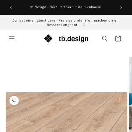
Direkt
Lust
zum
tb.design - dein Partner für dein Zuhause
Inhalt
Du hast einen günstigeren Preis gefunden? Wir machen dir ein
besseres Angebot!
Warenkorb
oduktinformationen
ringen