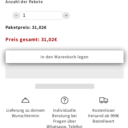
Anzahl der Pakete
Paketpreis: 31,02€
Preis gesamt: 31,02€
Anzahl
In den Warenkorb legen
Verringere
Erhöhe
die
die
Menge
Menge
für
für
Laminat
Laminat
Jangal
Jangal
2987
2987
Trinity
Trinity
Lieferung zu deinem
Individuelle
Kostenloser
Oak
Oak
Wunschtermin
Beratung bei
Versand ab 999€
State
State
Fragen über
Bestellwert
Park
Park
Whatsapp, Telefon