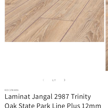
Medien
1
in
Modal
öffnen
M
2
in
von
1
/
7
M
ö
KOCZWARA
Laminat Jangal 2987 Trinity
Oak State Park Line Plus 12mm