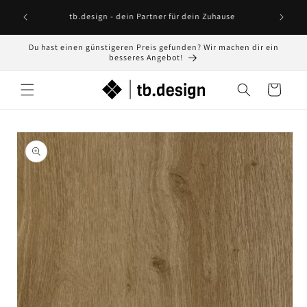
Direkt
Lust auf lebendige Wände? Hol dir jetzt unsere
Lust au
zum
se
Greenwalls!
Inhalt
Du hast einen günstigeren Preis gefunden? Wir machen dir ein
besseres Angebot!
Warenkorb
oduktinformationen
ringen